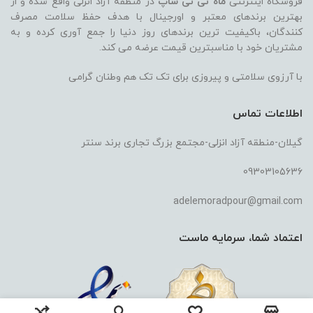
فروشگاه اینترنتی
ماه تی تی شاپ
در منطقه آزاد انزلی واقع شده و از
بهترین برندهای معتبر و اورجینال با هدف حفظ سلامت مصرف
کنندگان، باکیفیت ترین برندهای روز دنیا را جمع آوری کرده و به
مشتریان خود با مناسبترین قیمت عرضه می کند.
با آرزوی سلامتی و پیروزی برای تک تک هم وطنان گرامی
اطلاعات تماس
گیلان-منطقه آزاد انزلی-مجتمع بزرگ تجاری برند سنتر
09303105636
adelemoradpour@gmail.com
اعتماد شما، سرمایه ماست