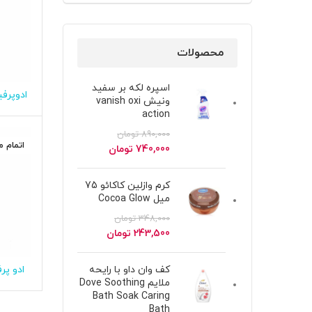
محصولات
اسپره لکه بر سفید
ادوپرفی
ونیش vanish oxi
action
890,000
تومان
اتمام 
قیمت
قیمت
740,000
تومان
اصلی
فعلی
890,000 تومان
740,000 تومان
کرم وازلین کاکائو 75
بود.
است.
میل Cocoa Glow
348,000
تومان
قیمت
قیمت
243,500
تومان
اصلی
فعلی
348,000 تومان
243,500 تومان
کف وان داو با رایحه
بود.
است.
دریم سنت 
ملایم Dove Soothing
Bath Soak Caring
Bath