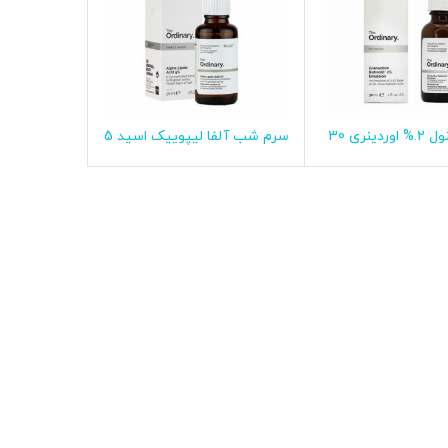
سرم رتینول 2.% اوردینری 30
سرم شب آلفا لیپوییک اسید 5
طلاعات بیشتر
اطلاعات بیشتر
میلی لیتر
درصد اوردینری