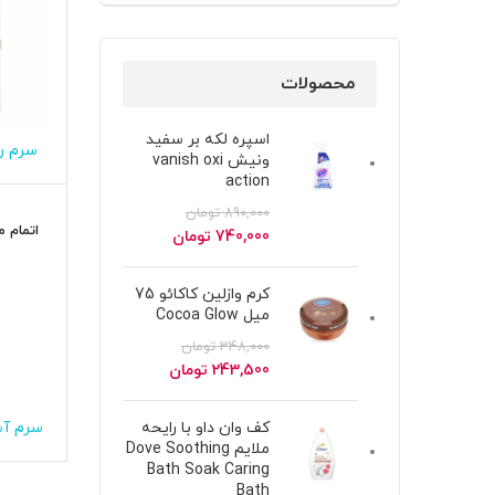
محصولات
اسپره لکه بر سفید
ونیش vanish oxi
action
890,000
تومان
اتمام 
قیمت
قیمت
740,000
تومان
اصلی
فعلی
890,000 تومان
740,000 تومان
کرم وازلین کاکائو 75
بود.
است.
میل Cocoa Glow
348,000
تومان
قیمت
قیمت
243,500
تومان
اصلی
فعلی
348,000 تومان
243,500 تومان
سرم آسک
کف وان داو با رایحه
بود.
است.
ملایم Dove Soothing
Bath Soak Caring
Bath