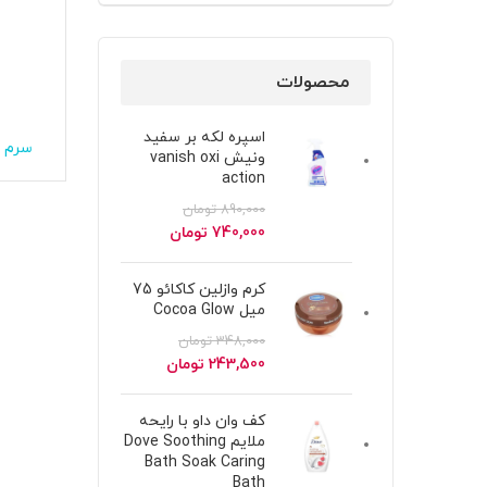
محصولات
اسپره لکه بر سفید
سرم ل
ونیش vanish oxi
action
890,000
تومان
قیمت
قیمت
740,000
تومان
اصلی
فعلی
890,000 تومان
740,000 تومان
کرم وازلین کاکائو 75
بود.
است.
میل Cocoa Glow
348,000
تومان
قیمت
قیمت
243,500
تومان
اصلی
فعلی
348,000 تومان
243,500 تومان
کف وان داو با رایحه
بود.
است.
ملایم Dove Soothing
Bath Soak Caring
Bath