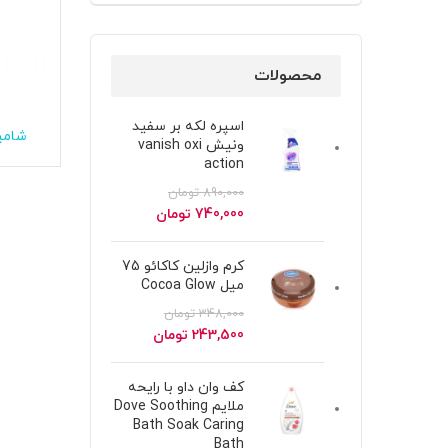
محصولات
اسپره لکه بر سفید
شامپ
ونیش vanish oxi
آسی
action
890,000
تومان
قیمت
قیمت
740,000
تومان
اصلی
فعلی
890,000 تومان
740,000 تومان
کرم وازلین کاکائو 75
بود.
است.
میل Cocoa Glow
348,000
تومان
قیمت
قیمت
243,500
تومان
اصلی
فعلی
348,000 تومان
243,500 تومان
کف وان داو با رایحه
بود.
است.
ملایم Dove Soothing
Bath Soak Caring
Bath