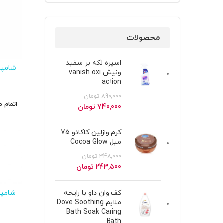
محصولات
اسپره لکه بر سفید
شامپو
ونیش vanish oxi
عصاره 
action
890,000
تومان
اتمام 
قیمت
قیمت
740,000
تومان
اصلی
فعلی
890,000 تومان
740,000 تومان
کرم وازلین کاکائو 75
بود.
است.
میل Cocoa Glow
348,000
تومان
قیمت
قیمت
243,500
تومان
اصلی
فعلی
348,000 تومان
243,500 تومان
شامپو
کف وان داو با رایحه
بود.
است.
ملایم Dove Soothing
Bath Soak Caring
Bath