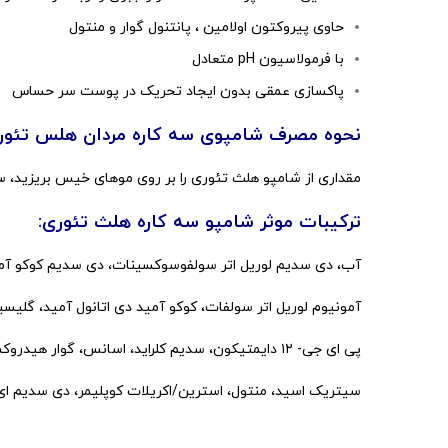
حاوی پیروکتون اولامین ، پانتنول گوار و منتول
با فرمولاسیون pH متعادل
پاکسازی عمقی بدون ایجاد تحریک در پوست سر حساس
نحوه مصرف شامپوی سه کاره مردان هلس تئور
مقداری از شامپو هلث تئوری را بر روی موهای خیس بریزید، 
ترکیبات موثر شامپو سه کاره هلث تئوری:
آب، دی سدیم لوریل اتر سولفوسوکسینات، دی سدیم کوکو آم
آمونیوم لوریل اتر سولفات، کوکو آمید دی اتانول آمید، گلیسی
پی ای جی- ۱۲ دایمتیکون، سدیم کلراید، اسانس، گوار هیدروکسی پروپیل تریمونیموم کلراید، پلی کوانترنیوم-۷
سیتریک اسید، منتول، استرین/اکریلات کوپلیمر، دی سدیم ای دی 