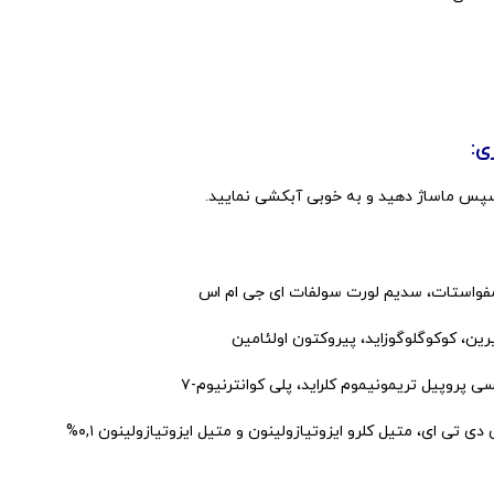
ی:
سپس ماساژ دهید و به خوبی آبکشی نمایید.
فواستات، سدیم لورت سولفات ای جی ام اس
رین، کوکوگلوگوزاید، پیروکتون اولئامین
تی ای، متیل کلرو ایزوتیازولینون و متیل ایزوتیازولینون ۰,۱%