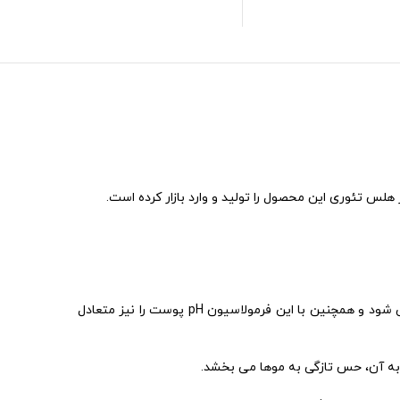
شامپو سه کاره هل تئوری مردان حاوی پیروکتون اولامین، پانتول و گوار است که باعث حفظ و جبران رطوبت از دست رفته پوست سر می شود و همچنین با این فرمولاسیون pH پوست را نیز متعادل
ه آن، حس تازگی به موها می بخشد.