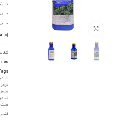
یک
تس
حا
بزرگنمایی تصویر
م
شناس
ries:
ags:
شامپ
قرمز
هلس ت
شامپ
هلث تئوری
اشترا