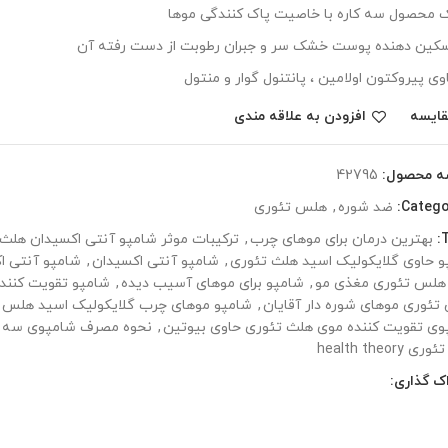
 محصول سه کاره با خاصیت پاک کنندگی موها
کین دهنده پوست خشک سر و جبران رطوبت از دست رفته آن
وی پیروکتون اولامین ، پانتنول گوار و منتول
قایسه
افزودن به علاقه مندی
ه محصول:
42795
Catego
ضد شوره
,
هلس تئوری
T
بهترین درمان برای موهای چرب
,
ترکیبات موثر شامپو آنتی اکسیدان هلث
و حاوی گلایکولیک اسید هلث تئوری
,
شامپو آنتی اکسیدان
,
شامپو آنتی ا
 هلس تئوری مغذی مو
,
شامپو برای موهای آسیب دیده
,
شامپو تقویت کننده
ئوری موهای شوره دار آقایان
,
شامپو موهای چرب گلایکولیک اسید هلس 
وی تقویت کننده موی هلث تئوری حاوی بیوتین
,
نحوه مصرف شامپوی سه ک
 health theory
ک گذاری: