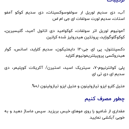
ترکیبات
آب، دی سدیم لوریل ار سولفوسوکسینات، دی سدیم کوکو آمفو
استات، سدیم لورت سولفات ای جی ام اس
آمونیوم لوریل اتر سولفات، کوکوامید دی اتانول آمید، گلیسیرین،
کوکوگلوگوزاید، پروتئین هیدرولیز شده کراتین
دکسپنتنول، پی ای جی-۱۲ دایمتیکون، سدیم کلراید، اسانس، گوار
هیدروکسی پروپیلتریمونیوم کلراید
پلی کوانترنیوم-۷، سیتریک اسید، استیرن/ آکریلات کوپلیمر، دی
سدیم ای دی تی ای
متیل کلرو ایزو تیازولینون و متیل ایزو تیازولینون ۰,۱%.
چطور مصرف کنیم
مقداری از شامپو را روی موهای خیس بریزید. سپس ماساژ دهید و به
خوبی آبکشی نمایید.