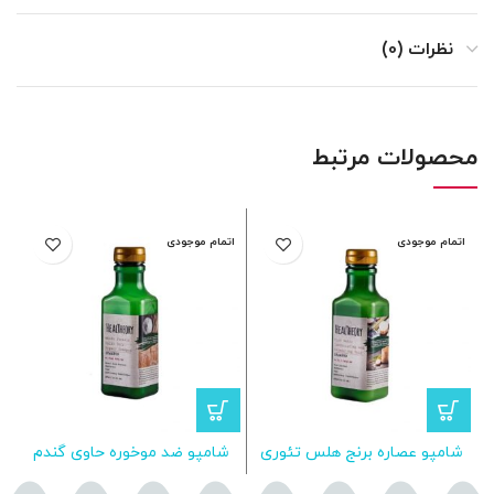
نظرات (0)
محصولات مرتبط
اتمام موجودی
اتمام موجودی
ا
شامپو عصاره برنج هلس تئوری
شامپو ضد موخوره حاوی گندم
کر
مخصوص موهای گره خورده
هلس تئوری