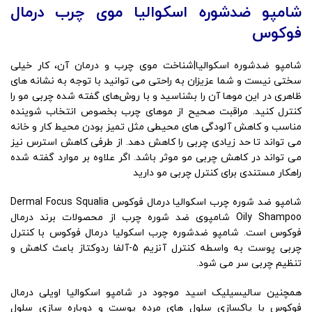
شامپو ضدشوره اسکوالیا موی چرب درمال
فوکوس
شامپو ضدشوره اسکوالیا|شناخت
موی چرب
و درمان آن، کار خیلی
سختی نیست و شما عزیزان به راحتی می توانید با توجه به نشانه های
ظاهری در این موها آن را بشناسید و با روش‌های گفته شده چربی مو را
کنترل کنید. مراقبت صحیح از موهای چرب بخصوص انتخاب شوینده
مناسب و کاهش آلودگی های محیطی مثل تمیز بودن محیط کار و خانه
می تواند تا حد زیادی چربی را کاهش دهد. از طرفی کاهش استرس نیز
می تواند در کاهش چربی مو موثر باشد. اگر علاوه بر موارد گفته شده
راهکار مستندی برای کنترل چربی مو دارید
شامپو ضد شوره چرب اسکوالیا درمال فوکوس Dermal Focus Squalia
Oily Shampoo شامپوی ضد شوره چرب از محصولات برند درمال
فوکوس است. شامپو ضدشوره چرب اسکولیا درمال فوکوس با کنترل
چربی پوست به واسطه کنترل آنزیم 5-آلفا ردوکتاز باعث کاهش و
تنظیم چربی سر می شود.
همچنین سالیسیلیک اسید موجود در شامپو اسکوالیا اویلی درمال
فوکوس با پاکسازی سلول های مرده پوست و دوباره سازی سلول