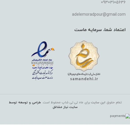
09303105636
adelemoradpour@gmail.com
اعتماد شما، سرمایه ماست
تمام حقوق
این سایت
برای ماه تی تی شاپ
محفوظ است.
طراحی و توسعه توسط
سایت نیاز مشاغل