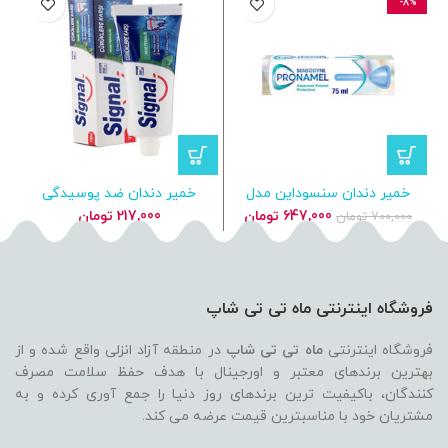
-8%
خمیر دندان سنسوداین مدل
خمیر دندان ضد پوسیدگی
Pronamel Gentle Whitening
سیگنال اورجینال 100 میل
قیمت
قیمت
647,000
تومان
217,000
تومان
700,000
تومان
اصلی
فعلی
700,000 تومان
647,000 تومان
بود.
است.
فروشگاه اینترنتی ماه تی تی شاپ
فروشگاه اینترنتی
ماه تی تی شاپ
در منطقه آزاد انزلی واقع شده و از
بهترین برندهای معتبر و اورجینال با هدف حفظ سلامت مصرف
کنندگان، باکیفیت ترین برندهای روز دنیا را جمع آوری کرده و به
مشتریان خود با مناسبترین قیمت عرضه می کند.