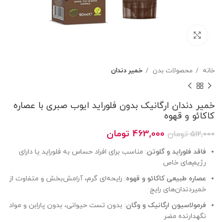
بزرگنمایی تصویر
خانه
محصولات بدن
خمیر دندان
خمیر دندان ارگانیک بدون فلوراید ایوب صبری با عصاره
کاکائو و قهوه
قیمت
قیمت
463,000
تومان
512,000
تومان
اصلی
فعلی
فاقد فلوراید و گلوتن
: مناسب برای افراد حساس به فلوراید یا دارای
512,000 تومان
463,000 تومان
رژیم‌های خاص
بود.
است.
عصاره طبیعی کاکائو و قهوه
: رایحه‌ای گرم، آرامش‌بخش و متفاوت از
خمیردندان‌های رایج
فرمولاسیون ارگانیک و وگان
: بدون تست حیوانی، بدون پارابن و مواد
نگهدارنده مضر