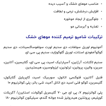
مناسب موهای خشک و آسیب دیده
افزایش درخشش، نرمی و لطافت
جلوگیری از ایجاد موخوره
تغذیه و آبرسانی مو
ترکیبات شامپو ترمیم کننده موهای خشک
آمونیوم لوریل سولفات، دی سدیم لورت سولفوساکسینات، دی سدیم
کوکوآمفودی استات، لوریل گلوکوزاید، سدیم پی سی ای
سدیم لاکتات، آرژنین، آسپارتیک اسید، پی سی ای، گلایسین، آلانین،
سرین، والین، پرولین، ترئونین، ایزولوسین، هیستیدین
فنیل آلانین، فنوکسی اتانول، سوربیک اسید، کاپریلیل گلایکول،
گلیسرین، کوکو فتی اسید دی اتانل آمید، شی باتر، پلی کواترنیوم ۱۰
پلی کواترنیوم ۷، پی ای جی -۷ گلیسریل کوکوات، استایرن/ آکریلات
کوپلیمر، پروتئین هیدرولیز شده جوانه گندم، سیلیکون کواترنیوم -۱۸