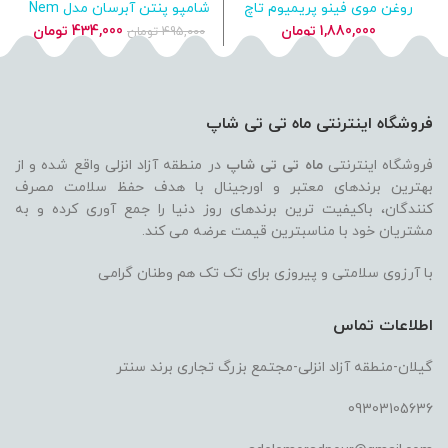
روغن موی فینو پریمیوم تاچ
شامپو پنتن آبرسان مدل Nem
شیسیدو Shiseido Fino
Terapisi حجم ۴۰۰ میل
ب
قیمت
قیمت
1,880,000
تومان
434,000
تومان
495,000
تومان
Premium Touch
اصلی
فعلی
495,000 تومان
بود.
است.
فروشگاه اینترنتی ماه تی تی شاپ
فروشگاه اینترنتی
ماه تی تی شاپ
در منطقه آزاد انزلی واقع شده و از
بهترین برندهای معتبر و اورجینال با هدف حفظ سلامت مصرف
کنندگان، باکیفیت ترین برندهای روز دنیا را جمع آوری کرده و به
مشتریان خود با مناسبترین قیمت عرضه می کند.
با آرزوی سلامتی و پیروزی برای تک تک هم وطنان گرامی
اطلاعات تماس
گیلان-منطقه آزاد انزلی-مجتمع بزرگ تجاری برند سنتر
09303105636