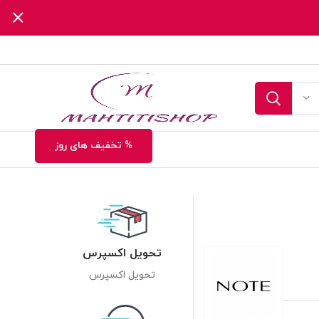
% تخفیف های روز
تحویل اکسپرس
تحویل اکسپرس