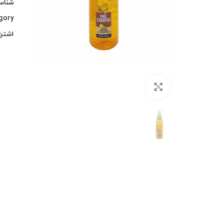
شناس
gory:
اشترا
بزرگنمایی تصویر