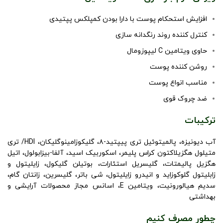
افزایش استحکام پوست با دارا بودن کمپلکس پپتیدی
کنترل کننده روند رنگدانه سازی
حاوی ویتامین C لیپوزومال
روشن کننده پوست
مناسب انواع پوست
ضد چروک قوی
ترکیبات
آب دیونیزه، پالمیتوئیل تری پیپتید-۸، گلیکوزامینوگلیکان، HDI/ تری
متیلول هگزیلاکتون کراس پلیمر، اسکوربیک اسید، آلفا-بیزابولول، اتیل
هگزیل پالیمتات، گلیسریل استئارات، بوتیلن گلیکول، زایلیتول و
زابلیتول گلوکوزاید و انیدرو زایلیتول، شی باتر، گلیسرین، زانتان گام،
سدیم هیالورونیت، ویتامین E، اسانس مجاز محصولات آرایشی و
بهداشتی
چطور مصرف کنیم