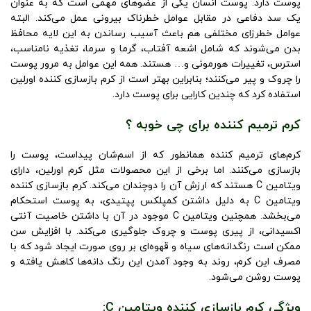
پوست دارد. پوست انسان یکی از عضوهای مهمی است که به عنوان
یک سد دفاعی در مقابل عوامل خطرناک بیرونی عمل می‌کند. البته
عوامل خطرزای مختلفی هم باعث آسیب رساندن به این لایه محافظ
بدن می‌شوند که شامل اشعه آفتاب، گرما و سرما، تغذیه نامناسب،
استرس، تغییرات هورمونی و… هستند. همه این عوامل به مرور پوست
را چروک و پیر می‌کنند؛ بنابراین بهتر است از کرم بازسازی کننده اورلین
استفاده کرد که چندین کارایی برای پوست دارد.
کرم ترمیم کننده برای چی خوبه ؟
کرم‌های ترمیم کننده همانطور که از اسم‌شان پیداست، پوست را
بازسازی می‌کنند. اما برخی از این محصولات مثل کرم اورلین، دارای
ویتامین C هستند که ارزش آن را دوچندان می‌کند. کرم بازسازی کننده
ویتامین C به دلیل داشتن کمپلکس پپتیدی، به پوست استحکام
می‌بخشد. همچنین ویتامین C موجود در آن با داشتن خاصیت آنتی
اکسیدانی، از پیری پوست و چروک جلوگیری می‌کند. با افزایش سن
ممکن است رنگدانه‌های سیاه و قهوه‌ای بر روی صورت ایجاد شود که با
مصرف این کرم، روند به وجود آمدن این رنگ دانه‌ها کاهش یافته و
پوست روشن می‌شود.
ویژگی کرم بازسازی کننده ویتامین C: