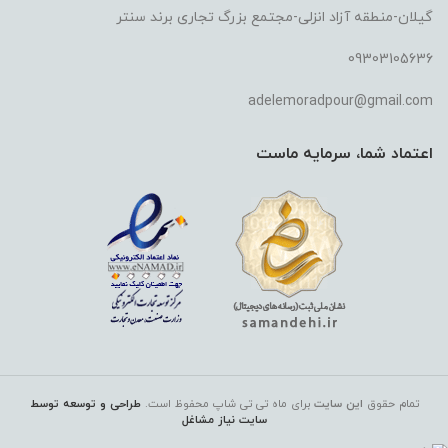
گیلان-منطقه آزاد انزلی-مجتمع بزرگ تجاری برند سنتر
09303105636
adelemoradpour@gmail.com
اعتماد شما، سرمایه ماست
تمام حقوق
این سایت
برای ماه تی تی شاپ
محفوظ است.
طراحی و توسعه توسط
سایت نیاز مشاغل