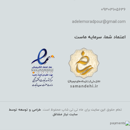
09303105636
adelemoradpour@gmail.com
اعتماد شما، سرمایه ماست
تمام حقوق
این سایت
برای ماه تی تی شاپ
محفوظ است.
طراحی و توسعه توسط
سایت نیاز مشاغل