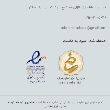
گیلان-منطقه آزاد انزلی-مجتمع بزرگ تجاری برند سنتر
09303105636
adelemoradpour@gmail.com
اعتماد شما، سرمایه ماست
تمام حقوق
این سایت
برای ماه تی تی شاپ
محفوظ است.
طراحی و توسعه توسط
سایت نیاز مشاغل