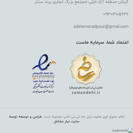
گیلان-منطقه آزاد انزلی-مجتمع بزرگ تجاری برند سنتر
09303105636
adelemoradpour@gmail.com
اعتماد شما، سرمایه ماست
تمام حقوق
این سایت
برای ماه تی تی شاپ
محفوظ است.
طراحی و توسعه توسط
سایت نیاز مشاغل