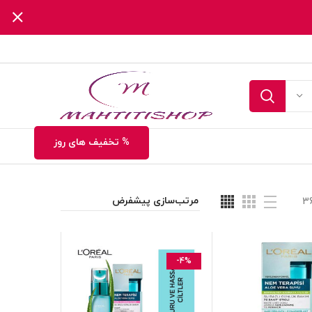
% تخفیف های روز
3
-4%