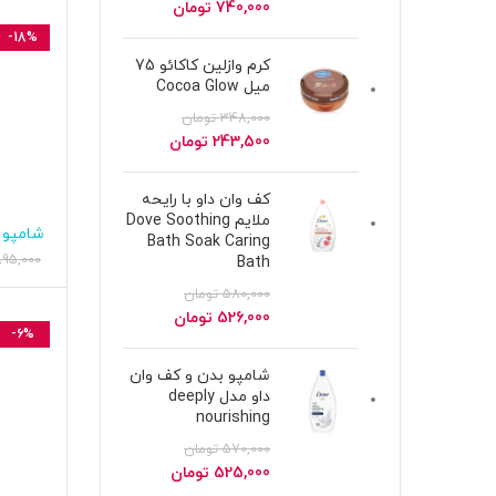
قیمت
قیمت
740,000
تومان
اصلی
فعلی
-18%
890,000 تومان
740,000 تومان
کرم وازلین کاکائو 75
بود.
است.
میل Cocoa Glow
348,000
تومان
قیمت
قیمت
243,500
تومان
اصلی
فعلی
348,000 تومان
243,500 تومان
کف وان داو با رایحه
بود.
است.
ملایم Dove Soothing
شامپو 
اف
Bath Soak Caring
895,000
Bath
580,000
تومان
قیمت
قیمت
526,000
تومان
-6%
اصلی
فعلی
580,000 تومان
526,000 تومان
شامپو بدن و کف وان
بود.
است.
داو مدل deeply
nourishing
570,000
تومان
قیمت
قیمت
525,000
تومان