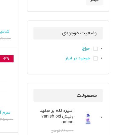
فیلتر
قیمت
قیمت
شامپو
اف
وضعیت موجودی
سو
590,000
حراج
موجود در انبار
-4%
محصولات
اسپره لکه بر سفید
سرم آ
اف
ونیش vanish oxi
خشک ل
,450,000
action
حجم 
890,000
تومان