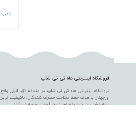
خمیردن
اف
خمیرد
اف
حجم 
-19%