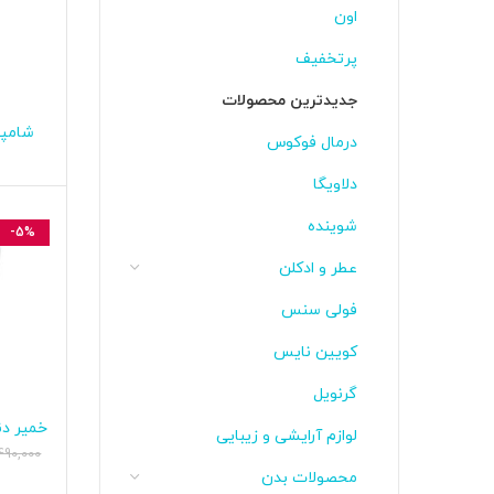
اون
پرتخفیف
جدیدترین محصولات
شامپو
اف
درمال فوکوس
epek Karşıtı
دلاویگا
شوینده
-5%
عطر و ادکلن
فولی سنس
کویین نایس
گرنویل
خمیر دن
اف
لوازم آرایشی و زیبایی
تون
490,000
محصولات بدن