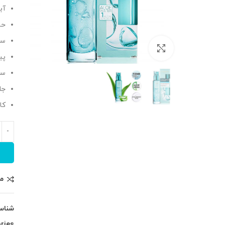
آبرس
حا
سر
بزرگنمایی تصویر
پی
سا
جل
کا
م
شناس
ries: