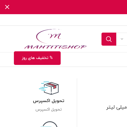
% تخفیف های روز
تحویل اکسپرس
تحویل اکسپرس