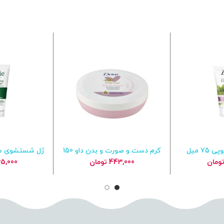
کرم دست داو تیوپی 75 میل
کرم دست و صورت و بدن داو 150
ژل شستشوی ص
بد خرید
افزودن به سبد خرید
افزودن ب
میل Body Love Beauty Cream
ومان
443,000
تومان
5,000
 Tea