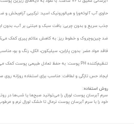
آبرسانی عمیق تا ۷۲ ساعت: با نفوذ به لایه‌های زیرین پوست، رطوبت را حفظ می‌کند و از خشکی جلوگیری می‌کند.
حاوی آب آلوئه‌ورا و هیالورونیک اسید: ترکیبی آرام‌بخش و ض
جذب سریع و بدون چربی: بافت سبک و مبتنی بر آب، بدون ا
ضد چین‌وچروک و خطوط ریز: به کاهش علائم پیری کمک می‌کن
فاقد مواد مضر: بدون پارابن، سیلیکون، الکل، رنگ و بو، منا
تنظیم‌کننده PH پوست: به حفظ تعادل طبیعی پوست کمک می‌کند.
ایجاد حس تازگی و لطافت: مناسب برای استفاده روزانه روی ص
روش استفاده:
سرم آبرسان پوست لورال را می‌توانید صبح‌ها یا شب‌ها در رو
خود را با سرم آبرسان پوست نرمال تا خشک لورال نرم و مرطوب