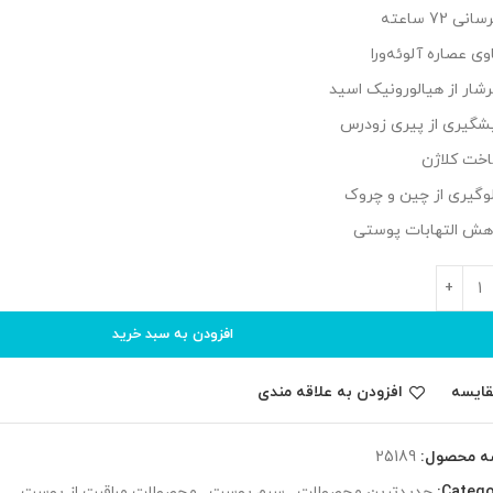
انی 72 ساعته
1,450,000 تومان
1,398,000 تومان
بود.
است.
وی عصاره آلوئه‌ورا
شار از هیالورونیک اسید
شگیری از پیری زودرس
خت کلاژن
وگیری از چین و چروک
هش التهابات پوستی
افزودن به سبد خرید
قایسه
افزودن به علاقه مندی
ه محصول:
25189
Catego
جدیدترین محصولات
,
سرم پوست
,
محصولات مراقبت از پوست