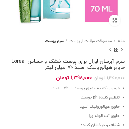
بزرگنمایی تصویر
خانه
محصولات مراقبت از پوست
سرم پوست
سرم آبرسان لورال برای پوست خشک و حساس Loreal
حاوی هیالورونیک اسید 70 میلی لیتر
قیمت
قیمت
1,398,000
تومان
1,450,000
تومان
اصلی
فعلی
مرطوب کننده عمیق پوست تا 72 ساعت
1,450,000 تومان
1,398,000 تومان
بود.
است.
تنظیم کننده ph پوست
حاوی هیالورونیک اسید
حاوی آب الوئه ورا
شفاف و درخشان کننده