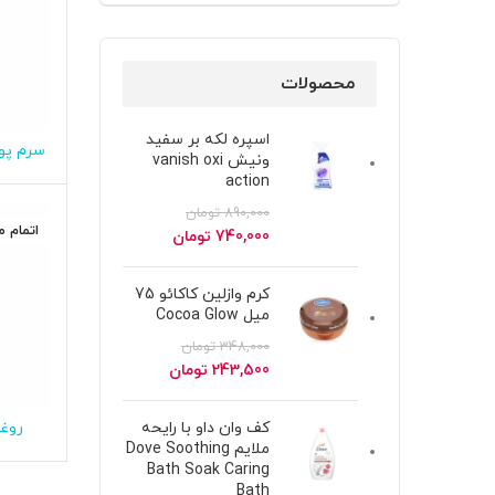
محصولات
اسپره لکه بر سفید
سرم پوس
ونیش vanish oxi
action
890,000
تومان
اتمام 
قیمت
قیمت
740,000
تومان
اصلی
فعلی
890,000 تومان
740,000 تومان
کرم وازلین کاکائو 75
بود.
است.
میل Cocoa Glow
348,000
تومان
قیمت
قیمت
243,500
تومان
اصلی
فعلی
348,000 تومان
243,500 تومان
روغن
کف وان داو با رایحه
بود.
است.
ملایم Dove Soothing
Bath Soak Caring
Bath