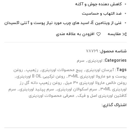
کاهش دهنده جوش و آکنه
ضد التهاب و حساسیت
غنی از ویتامین E، اسید های چرب مورد نیاز پوست و آنتی اکسیدان
مقایسه
افزودن به علاقه مندی
شناسه محصول:
78769
Categories:
اوردینری
,
سرم
Tags:
آبرسان اوردینری
,
پیج محصولات اوردینری
,
رزهیپ
,
روغن
پوست و مو مارولا اوردینری 30ML
,
روغن ترکیبی B OIL اوردینری
,
روغن خالص مارولا اوردینری 30 میل
,
روغن رزهیپ دانه گل رز
اوردینری 30ML
,
سرم اسکوالان اوردینری
,
سرم پپتید اوردینری
,
سرم
کافئین اوردینری اصل و فیک
,
معرفی محصولات اوردینری
اشتراک گذاری: