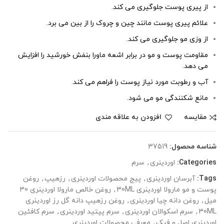
از پیری پوست جلوگیری می کند.
علائم پیری پوست مانند چین و چروک را از بین می برد.
از وزی مو جلوگیری می کند.
مقاومت پوست و مو در برابر اشعه ماورا بنفش خورشید را افزایش
می دهد.
آب و رطوبت مورد نیاز پوست را فراهم می کند.
مانع شکنندگی مو می شود.
مقایسه
افزودن به علاقه مندی
شناسه محصول:
37519
Categories:
اوردینری
,
سرم
Tags:
آبرسان اوردینری
,
پیج محصولات اوردینری
,
رزهیپ
,
روغن
پوست و مو مارولا اوردینری 30ML
,
روغن خالص مارولا اوردینری 30
میل
,
روغن دانه چیا اوردینری
,
روغن رزهیپ دانه گل رز اوردینری
30ML
,
سرم اسکوالان اوردینری
,
سرم پپتید اوردینری
,
سرم کافئین
اوردینری اصل و فیک
,
معرفی محصولات اوردینری