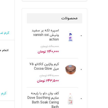
محصولات
اسپره لکه بر سفید
کرم ضد
ونیش vanish oxi
خشک 
action
890,000
تومان
اتمام 
قیمت
قیمت
740,000
تومان
اصلی
فعلی
890,000 تومان
740,000 تومان
کرم وازلین کاکائو 75
بود.
است.
میل Cocoa Glow
348,000
تومان
قیمت
قیمت
243,500
تومان
اصلی
فعلی
348,000 تومان
243,500 تومان
کرم 
کف وان داو با رایحه
بود.
است.
نوت
ملایم Dove Soothing
Bath Soak Caring
Bath