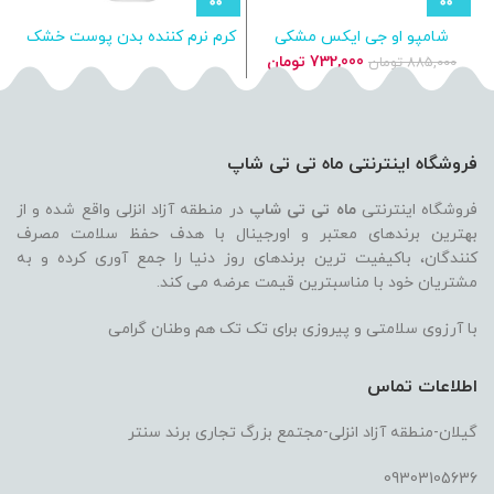
شامپو او جی ایکس مشکی
کرم نرم کننده بدن پوست خشک
ژ
کوکویی اویل
زرالیا درمال فوکوس
قیمت
قیمت
732,000
تومان
885,000
تومان
اصلی
فعلی
885,000 تومان
732,000 تومان
بود.
است.
فروشگاه اینترنتی ماه تی تی شاپ
فروشگاه اینترنتی
ماه تی تی شاپ
در منطقه آزاد انزلی واقع شده و از
بهترین برندهای معتبر و اورجینال با هدف حفظ سلامت مصرف
کنندگان، باکیفیت ترین برندهای روز دنیا را جمع آوری کرده و به
مشتریان خود با مناسبترین قیمت عرضه می کند.
با آرزوی سلامتی و پیروزی برای تک تک هم وطنان گرامی
اطلاعات تماس
گیلان-منطقه آزاد انزلی-مجتمع بزرگ تجاری برند سنتر
09303105636