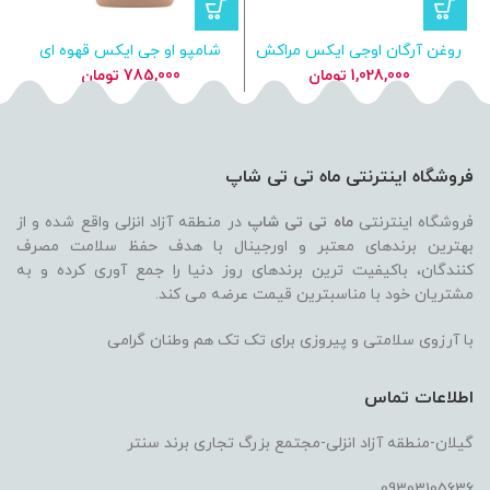
روغن آرگان اوجی ایکس مراکش
شامپو او جی ایکس قهوه ای
ش
OGX Argan Oil 100ml
کراتین برزیلی OGX
1,028,000
تومان
785,000
تومان
فروشگاه اینترنتی ماه تی تی شاپ
فروشگاه اینترنتی
ماه تی تی شاپ
در منطقه آزاد انزلی واقع شده و از
بهترین برندهای معتبر و اورجینال با هدف حفظ سلامت مصرف
کنندگان، باکیفیت ترین برندهای روز دنیا را جمع آوری کرده و به
مشتریان خود با مناسبترین قیمت عرضه می کند.
با آرزوی سلامتی و پیروزی برای تک تک هم وطنان گرامی
اطلاعات تماس
گیلان-منطقه آزاد انزلی-مجتمع بزرگ تجاری برند سنتر
09303105636