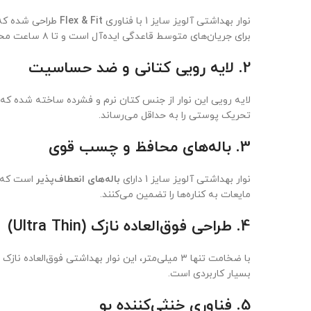
نوار بهداشتی آلویز سایز 1 با فناوری
Flex & Fit
برای جریان‌های متوسط قاعدگی ایده‌آل است و تا ۸ ساعت محافظت مطمئن ارائه می‌دهد. هسته مرکزی ژل جاذب آن، مایعات را به سرعت جذب کرده و در خود نگه می‌دارد.
2.
لایه رویی کتانی و ضد حساسیت
لایه رویی این نوار از جنس کتان نرم و فشرده ساخته شده 
تحریک پوستی را به حداقل می‌رساند.
3.
باله‌های محافظ و چسب قوی
نوار بهداشتی آلویز سایز 1 دارای
باله‌های انعطاف‌پذیر
است که به
مایعات به کناره‌ها را تضمین می‌کنند.
4.
طراحی فوق‌العاده نازک (Ultra Thin)
با ضخامت تنها ۳ میلی‌متر، این نوار بهداشتی فوق
بسیار کاربردی است.
5.
فناوری خنثی‌کننده بو