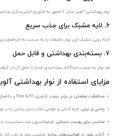
نوار بهداشتی آلویز سایز ۲ مجهز به فناوری خنثی‌سازی بو است که به جای پوشاندن بوی نامطبوع، آن را به طور کامل حذف می‌کند. این ویژگی حس تازگی و اعتماد به نفس را در طول روز حفظ می‌کند.
6.
لایه مشبک برای جذب سریع
لایه رویی مشبک این نوار، مایعات را به سرعت به لایه‌های زی
7.
بسته‌بندی بهداشتی و قابل حمل
هر نوار به صورت جداگانه بسته‌بندی شده تا حمل آن در کیف یا هنگام سفر آسان و بهداشتی باشد. 
مزایای استفاده از نوار بهداشتی آلویز
محافظت مطمئن در برابر نشت
: فناوری Flex & Fit و باله‌های محافظ، از نشت مایعات حتی در حرکات زیاد جلوگیری می‌کنند.
راحتی و نرمی
: لایه کتانی و طراحی نازک، حس راحتی را در طو
مناسب برای پوست حساس
: فرمولاسیون ضد حساسیت، خط
آزادی عمل در فعالیت‌های روزانه
: مناسب برای ورزش، کار یا