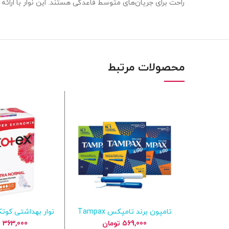
راحت برای جریان‌های متوسط قاعدگی هستند. این نوار با ارائ
محصولات مرتبط
تامپون برند تامپکس Tampax
نوار بهداشتی کوت
افزودن به سبد خرید
افزودن به س
زرد با قدرت جذب 2 برابر 18 عددی
روز مدل ultra تعداد 24 عدد
569,000
تومان
363,000
ت