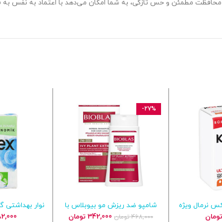
ه محافظت مطمئن و حس تازگی، به شما امکان می‌دهد با اعتماد به نفس به فع
-27%
کس نرمال ویژه
شامپو ضد ریزش مو بیوبلاس با
نوار بهداشتی 
بد خرید
افزودن به سبد خرید
افزودن ب
عصاره گیاه پیچک
شب مدل natural بسته 14 عددی
قیمت
قیمت
ومان
342,000
تومان
2,000
468,000
تومان