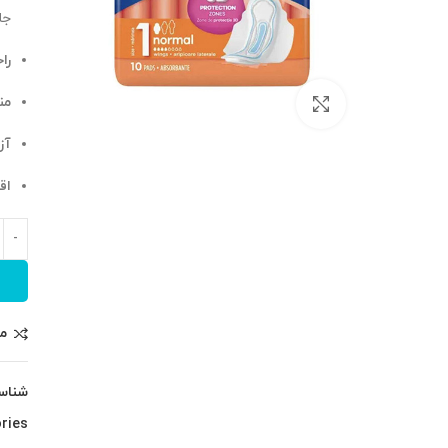
جل
را
من
بزرگنمایی تصویر
آز
اق
م
شناس
ries: