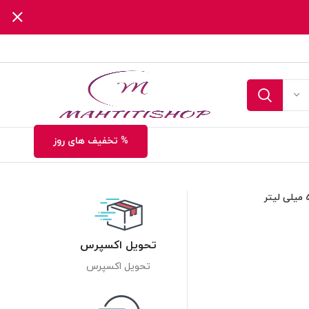
% تخفیف های روز
تحویل اکسپرس
تحویل اکسپرس