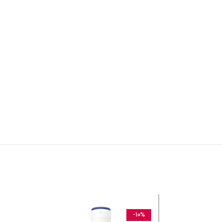
-21%
-10%