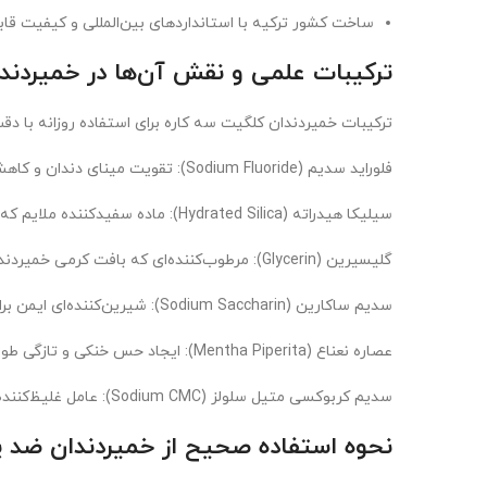
ساخت کشور ترکیه با استانداردهای بین‌المللی و کیفیت قاب
ترکیبات علمی و نقش آن‌ها در خمیردن
ترکیبات خمیردندان کلگیت سه کاره برای استفاده روزانه با دقت
فلوراید سدیم (Sodium Fluoride): تقویت مینای دندان و کاهش خطر پوسیدگی با بازسازی مواد معدنی دندان.
سیلیکا هیدراته (Hydrated Silica): ماده سفیدکننده ملایم که لکه‌های سطحی را بدون سایندگی زیاد حذف می‌کند.
گلیسیرین (Glycerin): مرطوب‌کننده‌ای که بافت کرمی خمیردندان را ایجاد کرده و از خشکی دهان جلوگیری می‌کند.
سدیم ساکارین (Sodium Saccharin): شیرین‌کننده‌ای ایمن برای بهبود طعم.
عصاره نعناع (Mentha Piperita): ایجاد حس خنکی و تازگی طولانی‌مدت.
سدیم کربوکسی متیل سلولز (Sodium CMC): عامل غلیظ‌کننده برای ایجاد بافت یکنواخت
نحوه استفاده صحیح از خمیردندان ضد