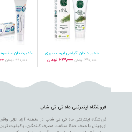
خمیر دندان گیاهی ایوب صبری
خمیردندان سنسودای
افزودن به سبد خرید
افزودن به س
عصاره میوه کاج سفیدکننده روزانه
مینای دندان 100 میلی لیتر
قیمت
قیمت
قی
463,000
تومان
00
490,000
تومان
660,000
تومان
اصلی
فعلی
اص
490,000 تومان
463,000 تومان
بود.
است.
بود
فروشگاه اینترنتی ماه تی تی شاپ
فروشگاه اینترنتی
ماه تی تی شاپ
در منطقه آزاد انزلی واقع
اورجینال با هدف حفظ سلامت مصرف کنندگان، باکیفیت ترین بر