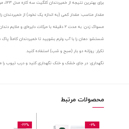
برای بهترین نتیجه از خمیردندان کلگیت سه کاره مدل 123، مراحل زیر را دنبال کنید:
مقدار مناسب: مقدار کمی (به اندازه یک نخود) از خمیردندان را
مسواک زدن: به مدت 2 دقیقه با حرکات دایره‌ای و ملایم دندان‌ها را مسواک بزنید، با تمرکز بر خط لثه و سطوح جونده.
شستشو: دهان را با آب ولرم بشویید تا خمیردندان کاملاً پاک 
تکرار: روزانه دو بار (صبح و شب) استفاده کنید.
نگهداری: در جای خشک و خنک نگهداری کنید و درب تیوب را مح
محصولات مرتبط
-22%
-6%