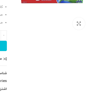
کا
حف
حس
بزرگنمایی تصویر
م
شناس
ries:
اشترا