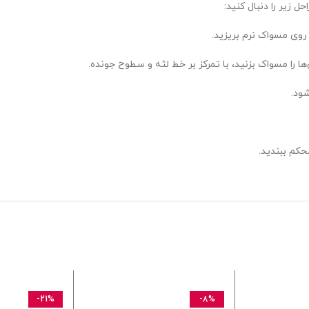
 روی مسواک نرم بریزید.
شود.
کم ببندید.
-21%
-8%