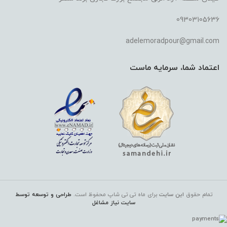
09303105636
adelemoradpour@gmail.com
اعتماد شما، سرمایه ماست
تمام حقوق
این سایت
برای ماه تی تی شاپ
محفوظ است.
طراحی و توسعه توسط
سایت نیاز مشاغل