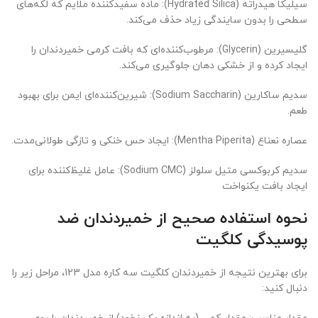
سیلیکا هیدراته (Hydrated Silica): ماده سفیدکننده ملایم که لکه‌های
سطحی را بدون سایندگی زیاد حذف می‌کند.
گلیسیرین (Glycerin): مرطوب‌کننده‌ای که بافت کرمی خمیردندان را
ایجاد کرده و از خشکی دهان جلوگیری می‌کند.
سدیم ساکارین (Sodium Saccharin): شیرین‌کننده‌ای ایمن برای بهبود
طعم.
عصاره نعناع (Mentha Piperita): ایجاد حس خنکی و تازگی طولانی‌مدت.
سدیم کربوکسی متیل سلولز (Sodium CMC): عامل غلیظ‌کننده برای
ایجاد بافت یکنواخت
نحوه استفاده صحیح از خمیردندان ضد
پوسیدگی کلگیت
برای بهترین نتیجه از خمیردندان کلگیت سه کاره مدل 123، مراحل زیر را
دنبال کنید: