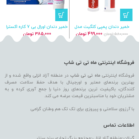
خمیر دندان پمپی کلگیت مدل
خمیر دندان اورال بی 7 کاره اکسترا
جرم‌ گیر پمپی 100 میل
وایت حجم 75 میل Oral_B
قیمت
قیمت
499,000
تومان
385,000
تومان
580,000
تومان
Complete 7 Plus Extra White
اصلی
فعلی
580,000 تومان
499,000 تومان
بود.
است.
فروشگاه اینترنتی ماه تی تی شاپ
فروشگاه اینترنتی
ماه تی تی شاپ
در منطقه آزاد انزلی واقع شده و از
بهترین برندهای معتبر و اورجینال با هدف حفظ سلامت مصرف
کنندگان، باکیفیت ترین برندهای روز دنیا را جمع آوری کرده و به
مشتریان خود با مناسبترین قیمت عرضه می کند.
با آرزوی سلامتی و پیروزی برای تک تک هم وطنان گرامی
اطلاعات تماس
گیلان-منطقه آزاد انزلی-مجتمع بزرگ تجاری برند سنتر