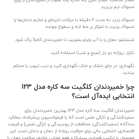
مقدار مناسب: مقدار کمی (به اندازه یک نخود) از خمیردندان را روی
مسواک نرم بریزید.
مسواک زدن: به مدت 2 دقیقه با حرکات دایره‌ای و ملایم دندان‌ها را
مسواک بزنید، با تمرکز بر خط لثه و سطوح جونده.
شستشو: دهان را با آب ولرم بشویید تا خمیردندان کاملاً پاک شود.
تکرار: روزانه دو بار (صبح و شب) استفاده کنید.
نگهداری: در جای خشک و خنک نگهداری کنید و درب تیوب را محکم
ببندید.
چرا خمیردندان کلگیت سه کاره مدل 123
انتخابی ایده‌آل است؟
خمیردندان کلگیت سه کاره مدل 123 بهترین خمیردندان برای
سفیدکنندگی و تازگی نفس است که با فرمولاسیون پیشرفته، عملکرد
سه‌گانه (سفیدکنندگی، محافظت از پوسیدگی و تازگی نفس) و قیمت
اقتصادی، انتخابی عالی برای مراقبت روزانه از دهان و دندان است. این
محصول با ترکیب فلوراید، سیلیکا و طعم نعنایی ملایم، سلامت دهان را