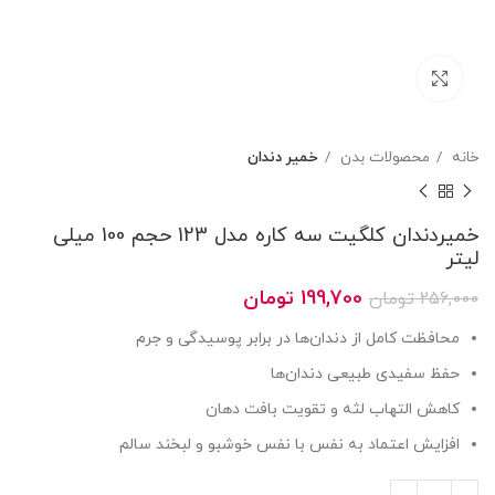
بزرگنمایی تصویر
خانه
محصولات بدن
خمیر دندان
خمیردندان کلگیت سه کاره مدل 123 حجم 100 میلی
لیتر
قیمت
قیمت
199,700
تومان
256,000
تومان
اصلی
فعلی
محافظت کامل از دندان‌ها در برابر پوسیدگی و جرم
256,000 تومان
199,700 تومان
بود.
است.
حفظ سفیدی طبیعی دندان‌ها
کاهش التهاب لثه و تقویت بافت دهان
افزایش اعتماد به نفس با نفس خوشبو و لبخند سالم