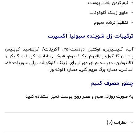
نرم کردن بافت پوست
حاوی زینک گلوکونات
تنظیم ترشح سبوم
ترکیبات ژل شوینده سبولیا اکسپرت
آب، گلیسیرین، اوکتیل دودست-۲۵، آکریلات/ اکریلامید کوپلیمر،
پنتیلن گلیکول، پارافیوم لیکوئیدوم، فنوکسی اتانول، کپریلیل گلیکول،
آلانتوئین، دی سدیم ای دی تی ای، زینک گلوکونات، پلی سوربات-۸۵،
اسانس، عصاره برگ مریم گلی، عصاره آلوئه ورا.
چطور مصرف کنیم
به صورت روزانه صبح و عصر روی پوست تمیز استفاده کنید.
نظرات (0)