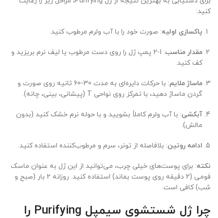
برای دستیابی به بهترین نتیجه از ژل Purifying، مراحل زیر را رعایت
کنید:
پاکسازی اولیه
: صورت خود را با آب ولرم مرطوب کنید.
مقدار مناسب
: 1-2 پمپ ژل را روی دست مرطوب یا لیف نرم بریزید و
کف کنید.
ماساژ ملایم
: با حرکات دایره‌ای به مدت 30-60 ثانیه روی صورت و
گردن ماساژ دهید، با تمرکز روی نواحی T (پیشانی، بینی، چانه).
آبکشی
: با آب ولرم کاملاً بشویید و با حوله نرم خشک کنید (بدون
مالش).
ادامه روتین
: بلافاصله از تونر، سرم و مرطوب‌کننده استفاده کنید.
نکته
: برای پوست‌های خیلی چرب، می‌توانید از این ژل به عنوان ماسک
فومی (2 دقیقه روی پوست بماند) استفاده کنید. روزانه 2 بار (صبح و
شب) کافی است.
چرا ژل شستشوی سیمپل Purifying را