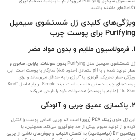
شستشوی سیمپل Purifying می‌پردازیم تا بتوانید تصمیم‌گیری
آگاهانه‌ای داشته باشید.
ویژگی‌های کلیدی ژل شستشوی سیمپل
Purifying برای پوست چرب
1.
فرمولاسیون ملایم و بدون مواد مضر
ژل شستشوی سیمپل مدل Purifying بدون
سولفات، پارابن، صابون و
عطر
تولید شده و با pH متعادل (حدود 5.5) سازگار با پوست است. این
ویژگی خطر تحریک، قرمزی یا آلرژی را به حداقل می‌رساند و برای
پوست‌های چرب حساس مناسب است. برند Simple بر پایه اصل “Kind
to Skin” (ملایم با پوست) محصولات خود را طراحی می‌کند.
2.
پاکسازی عمیق چربی و آلودگی
این ژل حاوی
زینک PCA
(روی) است که چربی اضافی پوست را کنترل
کرده و از تولید سبوم بیش از حد جلوگیری می‌کند. همچنین، با
ویتامین B3 (نیاسینامید)
به کاهش التهاب و جوش‌های ناشی از چربی