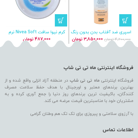
اسپری ضد آفتاب بدن بدون رنگ
کرم نیوا سافت Nivea Soft نرم
ایزدین ISIDIN SPF50
کننده و مرطوب کننده حجم 300
م
قیمت
قیمت
3,850,000
تومان
487,000
تومان
4,200,000
تومان
0
میل
اصلی
فعلی
4,200,000 تومان
3,850,000 تومان
بود.
است.
فروشگاه اینترنتی ماه تی تی شاپ
فروشگاه اینترنتی
ماه تی تی شاپ
در منطقه آزاد انزلی واقع شده و از
بهترین برندهای معتبر و اورجینال با هدف حفظ سلامت مصرف
کنندگان، باکیفیت ترین برندهای روز دنیا را جمع آوری کرده و به
مشتریان خود با مناسبترین قیمت عرضه می کند.
با آرزوی سلامتی و پیروزی برای تک تک هم وطنان گرامی
اطلاعات تماس