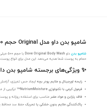
شامپو بدن داو مدل Original حجم 500 میل | رایحه پودر بچه، نرم‌کننده و مناسب پوست حساس
شامپو بدن
داو
Dove Original Body Wash
با حجم ۵۰۰ میلی‌لیتر، محصولی کرمی و آرامش‌بخش از برند معتبر
حمام به پوست شما هدیه می‌دهد. این مدل برای انواع پوس
✨ ویژگی‌های برجسته شامپو بدن داو مدل l
رایحه اورجینال و ملایم پودر بچه
ایجاد حس تمیزی، آرامش و
فرمول کرمی با تکنولوژی NutriumMoisture™
ترکیبی از م
فاقد پارابن و مواد مضر
مناسب برای استفاده روزانه و پوس
پاک‌کنندگی ملایم بدون خشکی یا تحریک
حفظ سد محافظ پو