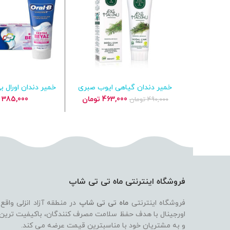
خمیر دندان گیاهی ایوب صبری
افزودن به سبد خرید
افزودن به س
عصاره میوه کاج سفیدکننده روزانه
قیمت
قیمت
463,000
تومان
385,000
490,000
تومان
lus Extra White
اصلی
فعلی
490,000 تومان
463,000 تومان
بود.
است.
فروشگاه اینترنتی ماه تی تی شاپ
فروشگاه اینترنتی
ماه تی تی شاپ
در منطقه آزاد انزلی واقع
اورجینال با هدف حفظ سلامت مصرف کنندگان، باکیفیت ترین بر
و به مشتریان خود با مناسبترین قیمت عرضه می کند.