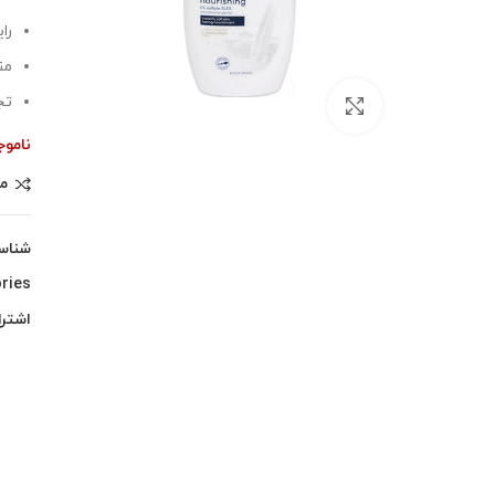
را
من
تج
بزرگنمایی تصویر
ناموج
م
شناس
ries:
اشترا