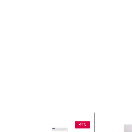
-19%
-21%