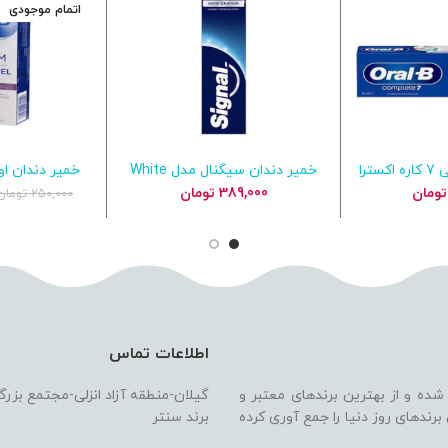
اتمام موجودی
خمیر دندان اورال بی 7 کاره اکسترا
خمیر دندان سیگنال مدل White
بد خرید
افزودن به سبد خرید
اطلاع
وایت حجم 75 میل Oral_B
Now سفیدکننده فوری و جرم‌گیر
amel
تومان
389,000
تومان
250,000
تومان
Complete 7 P
ملایم
اطلاعات تماس
 شده و از بهترین برندهای معتبر و
گیلان-منطقه آزاد انزلی-مجتمع بزر
ندهای روز دنیا را جمع آوری کرده
برند سنتر