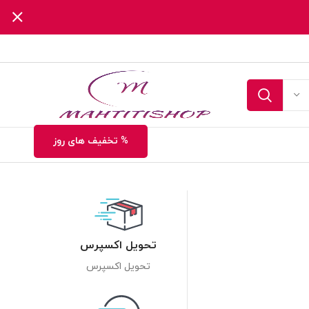
% تخفیف های روز
تحویل اکسپرس
تحویل اکسپرس