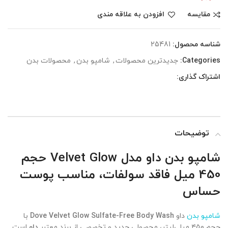
مقایسه
افزودن به علاقه مندی
شناسه محصول:
25481
Categories:
جدیدترین محصولات
,
شامپو بدن
,
محصولات بدن
اشتراک گذاری:
توضیحات
شامپو بدن داو مدل Velvet Glow حجم
450 میل فاقد سولفات، مناسب پوست
حساس
شامپو بدن
داو
Dove Velvet Glow Sulfate-Free Body Wash
با
حجم ۴۵۰ میلی‌لیتر، محصولی جدید و تخصصی از برند معتبر
داو
است