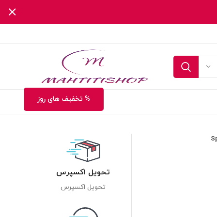
% تخفیف های روز
تحویل اکسپرس
تحویل اکسپرس