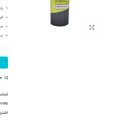
را
فر
عد
بزرگنمایی تصویر
جذ
م
شناس
ries:
اشترا