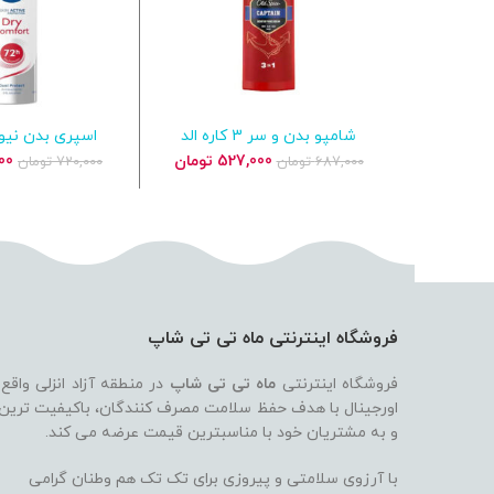
شامپو بدن و سر 3 کاره الد
افزودن به سبد خرید
افزودن به س
اسپاس با رایحه دریایی Old Spice
Comfort ضد تعریق 250 میل
قیمت
قیمت
قی
527,000
تومان
00
687,000
تومان
720,000
تومان
captain
اصلی
فعلی
اص
687,000 تومان
527,000 تومان
بود.
است.
بود
فروشگاه اینترنتی ماه تی تی شاپ
فروشگاه اینترنتی
ماه تی تی شاپ
در منطقه آزاد انزلی واقع
اورجینال با هدف حفظ سلامت مصرف کنندگان، باکیفیت ترین بر
و به مشتریان خود با مناسبترین قیمت عرضه می کند.
با آرزوی سلامتی و پیروزی برای تک تک هم وطنان گرامی