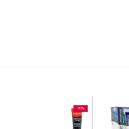
-20%
-21%