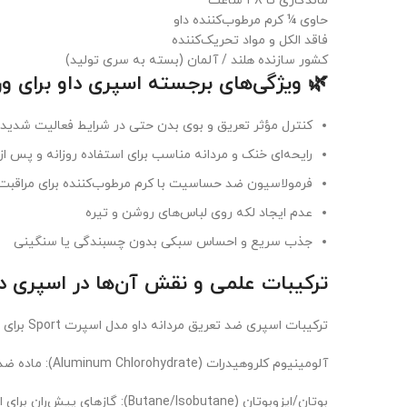
ماندگاری تا ۴۸ ساعت
حاوی ¼ کرم مرطوب‌کننده داو
فاقد الکل و مواد تحریک‌کننده
کشور سازنده هلند / آلمان (بسته به سری تولید)
🌿 ویژگی‌های برجسته اسپری داو برای ور
کنترل مؤثر تعریق و بوی بدن حتی در شرایط فعالیت شدید
رایحه‌ای خنک و مردانه مناسب برای استفاده روزانه و پس ا
فرمولاسیون ضد حساسیت با کرم مرطوب‌کننده برای مراقبت 
عدم ایجاد لکه روی لباس‌های روشن و تیره
جذب سریع و احساس سبکی بدون چسبندگی یا سنگینی
ترکیبات علمی و نقش آن‌ها در اسپری داو م
ترکیبات اسپری ضد تعریق مردانه داو مدل اسپرت Sport برای ارائه محافظت قوی و مراقبت از پوست طراحی شده‌اند. برخی از ترکیبات کلیدی و فواید علمی آن‌ها عبارتند از:
آلومینیوم کلروهیدرات (Aluminum Chlorohydrate): ماده ضد تعریق که منافذ عرق را موقتاً مسدود کرده و تعریق را تا 48 ساعت کنترل می‌کند.
بوتان/ایزوبوتان (Butane/Isobutane): گازهای پیش‌ران برای اسپری یکنواخت محصول.