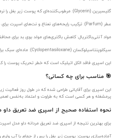
گلیسیرین (Glycerin): مرطوب‌کننده‌ای که پوست زیر بغل را نرم و هیدراته نگه می‌دارد.
عطر (Parfum): ترکیب رایحه‌های نعناع و نت‌های اسپرت برای حس تازگی و انرژی.
مواد آنتی‌باکتریال: کاهش باکتری‌های مولد بوی بد برای محاف
سیکلوپنتاسیلوکسان (Cyclopentasiloxane): ماده‌ای سبک برای حس خشک و نرم روی پوست.
این اسپری فاقد الکل اتیلیک است که خطر تحریک پوست را کاه
🎯 مناسب برای چه کسانی؟
این اسپری برای آقایانی طراحی شده که در طول روز فعالیت زیا
پرمشغله و هر کسی است که به طراوت و اعتماد به‌نفس اهمی
نحوه استفاده صحیح از اسپری ضد تعریق داو م
برای بهترین نتیجه از اسپری ضد تعریق مردانه داو مدل اسپرت Sport 150 میل، مراحل زیر را دنبال کنی
آماده‌سازی پوست: پوست زیر بغل را پس از حمام با آب ولرم 