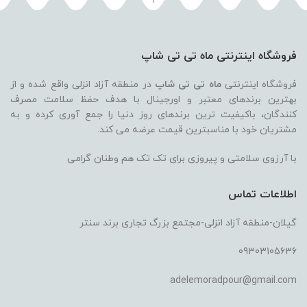
اصلی
فعلی
اصلی
فعلی
710,000 تومان
684,000 تومان
580,000 تومان
بود.
است.
بود.
است.
فروشگاه اینترنتی ماه تی تی شاپ
فروشگاه اینترنتی
ماه تی تی شاپ
در منطقه آزاد انزلی واقع شده و از
بهترین برندهای معتبر و اورجینال با هدف حفظ سلامت مصرف
کنندگان، باکیفیت ترین برندهای روز دنیا را جمع آوری کرده و به
مشتریان خود با مناسبترین قیمت عرضه می کند.
با آرزوی سلامتی و پیروزی برای تک تک هم وطنان گرامی
اطلاعات تماس
گیلان-منطقه آزاد انزلی-مجتمع بزرگ تجاری برند سنتر
09303105636
adelemoradpour@gmail.com