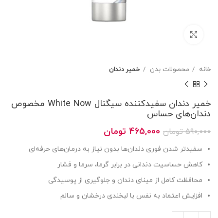
بزرگنمایی تصویر
خانه
محصولات بدن
خمیر دندان
خمیر دندان سفیدکننده سیگنال White Now مخصوص
دندان‌های حساس
قیمت
قیمت
465,000
تومان
590,000
تومان
اصلی
فعلی
سفیدتر شدن فوری دندان‌ها بدون نیاز به درمان‌های حرفه‌ای
590,000 تومان
465,000 تومان
بود.
است.
کاهش حساسیت دندانی در برابر گرما، سرما و فشار
محافظت کامل از مینای دندان و جلوگیری از پوسیدگی
افزایش اعتماد به نفس با لبخندی درخشان و سالم