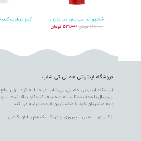
شامپو الد اسپایس سر بدن و
کرم مرطوب کنند
افزودن به سبد خرید
اطلاعات ب
صورت مدل WhiteWater
ناخن کوئی
قیمت
قیمت
531,000
تومان
667,000
تومان
اصلی
فعلی
667,000 تومان
531,000 تومان
بود.
است.
فروشگاه اینترنتی ماه تی تی شاپ
فروشگاه اینترنتی
ماه تی تی شاپ
در منطقه آزاد انزلی واقع
اورجینال با هدف حفظ سلامت مصرف کنندگان، باکیفیت ترین بر
و به مشتریان خود با مناسبترین قیمت عرضه می کند.
با آرزوی سلامتی و پیروزی برای تک تک هم وطنان گرامی