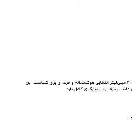
اگر به دنبال ظروفی بدون لکه، شفاف و درخشان پس از هر بار شست‌وشو هستید، مایع جلادهنده ماشین ظرفشویی فینیش Finish حجم ۴۰۰ میلی‌لیتر انتخابی هوشمندانه و حرفه‌ای برای شماست. این
ماشین ظرفشویی سازگاری کامل دارد.
و.