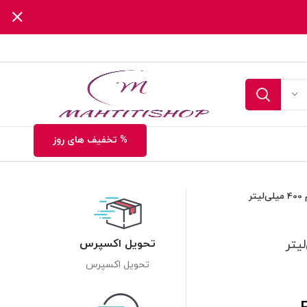
% تخفیف های روز
تحویل اکسپرس
تحویل اکسپرس