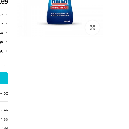
ویژگ
در
خش
بزرگنمایی تصویر
سا
فر
را
م
شناس
ries:
اشترا