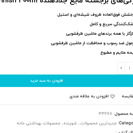
ی‌های برجسته مایع جلادهنده Finish 400ml
خشش فوق‌العاده ظروف شیشه‌ای و استیل
ک‌کنندگی سریع و کامل
زگار با همه برندهای ماشین ظرفشویی
مول ضد رسوب و محافظت از ماشین ظرفشویی
یحه ملایم و مطبوع
افزودن به سبد خرید
قایسه
افزودن به علاقه مندی
ه محصول:
33278
Catego
جدیدترین محصولات
,
شوینده
,
محصولات بهداشتی خانه
ک گذاری: