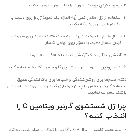
مرطوب کردن پوست
: صورت را با آب ولرم مرطوب کنید.
استفاده از ژل
: مقدار کمی (به اندازه یک نخود) ژل را روی دست یا
لیف مرطوب بریزید و کف کنید.
ماساژ ملایم
: با حرکات دایره‌ای به مدت 30-60 ثانیه روی صورت و
گردن ماساژ دهید، با تمرکز روی نواحی لک‌دار.
آبکشی
: با آب خنک آبکشی کنید تا منافذ بسته شوند.
ادامه روتین
: از تونر، سرم ویتامین C و مرطوب‌کننده استفاده کنید.
نکته
: صبح‌ها برای روشن‌کنندگی و شب‌ها برای پاک‌کنندگی عمیق
استفاده کنید. از تماس با چشم خودداری کنید و در صورت حساسیت، با
پزشک مشورت نمایید.
چرا ژل شستشوی گارنیر ویتامین C را
انتخاب کنیم؟
برند معتبر گارنیر
: از سال 1904، گارنیر با تمرکز بر مواد طبیعی مانند