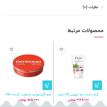
نظرات (0)
محصولات مرتبط
کرم دست داو تیوپی 75 میل
کرم گلیسولید مرطوب کننده 250
ژل
Awakening Care پوست خشک
میلی لیتر
C
389,000
تومان
515,000
تومان