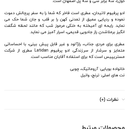
کول)، سه برابر سی و سه پل اصفهان است.
ادو پرفیوم لاتیدان، عطری است فاخر که شما را به سفر پرچالش دعوت
نموده و ردپایی عمیق از تمدنی کهن را بر قلب و جان شما حک می
نماید. رایحه ای آمیخته به خنکی مرموز شب که مانند لحظه شگفت
انگیز برملاشدن راز جادویی قدیمی، اسرار آمیز می نماید.
عطری برای مردی جذاب، رازآلود و غیر قابل پیش بینی، با احساساتی
متمایز و سرشار از سرزندگی. ادو پرفیوم Latidan عطری از شرکت
مستریپیس است که برای استفاده آقایان مناسب است.
خانواده بویایی: آروماتیک، چوبی
نت های اصلی: ترنج، وانیل
نظرات (0)
محصولات مرتبط