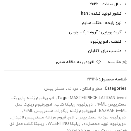
سال ساخت : 2022
کشور تولید کننده : Iran
نوع رایحه : خنک، ملایم
گروه بویایی : آروماتیک، چوبی
غلظت : ادو پرفیوم
مناسب برای: آقایان
مقایسه
افزودن به علاقه مندی
شناسه محصول:
23125
Categories:
عطر و ادکلن
,
مردانه
,
مستر پیس
MASTERPIECE-LATIDAN-100ml
Tags:
,
ادو پرفیوم زنانه پازیریک
مسترپیس 90ML
,
ادوپرفیوم رپلیکا کلاب
,
ادوپرفیوم رپلیکا مدل
BAZAAR 100ML
,
ادوپرفیوم زنانه زیگورات مسترپیس 90ML
,
ادوپرفیوم مردانه مسترپیس
,
ادوپرفیوم مردانه مسترپیس لاتیدان
,
ادوپرفیوم نوید محمدزاده
,
رپلیکا VALENTINO
,
رپلیکا کلاب مدل تق
هرمس
,
سایت عطر نوید محمدزاده