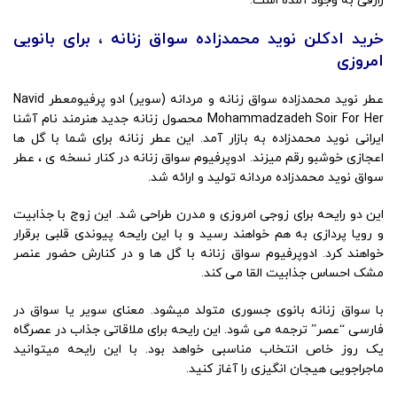
رازقی به وجود آمده است.
خرید ادکلن نوید محمدزاده سواق زنانه ، برای بانویی
امروزی
عطر نوید محمدزاده سواق زنانه و مردانه (سویر) ادو پرفیومعطر Navid
Mohammadzadeh Soir For Her محصول زنانه جدید هنرمند نام آشنا
ایرانی نوید محمدزاده به بازار آمد. این عطر زنانه برای شما با گل ها
اعجازی خوشبو رقم میزند. ادوپرفیوم سواق زنانه در کنار نسخه ی ، عطر
سواق نوید محمدزاده مردانه تولید و ارائه شد.
این دو رایحه برای زوجی امروزی و مدرن طراحی شد. این زوج با جذابیت
و رویا پردازی به هم خواهند رسید و با این رایحه پیوندی قلبی برقرار
خواهند کرد. ادوپرفیوم سواق زنانه با گل ها و در کنارش حضور عنصر
مشک احساس جذابیت القا می کند.
با سواق زنانه بانوی جسوری متولد میشود. معنای سویر یا سواق در
فارسی “عصر” ترجمه می شود. این رایحه برای ملاقاتی جذاب در عصرگاه
یک روز خاص انتخاب مناسبی خواهد بود. با این رایحه میتوانید
ماجراجویی هیجان انگیزی را آغاز کنید.