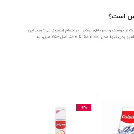
یر برای افرادی است که به مراقبت از پوست و تجربه‌ای لوکس در حمام اهمیت می‌دهند. این
محصول با ترکیبات مغذی مانند گلیسیرین و کرم مرطوب‌کننده، نیازهای پوست‌های خشک و حساس را به‌خوبی برآورده می‌کند. برای خرید شامپو بدن نیوآ مدل Care & Diamond اصل 750 میل، به
-21%
-4%