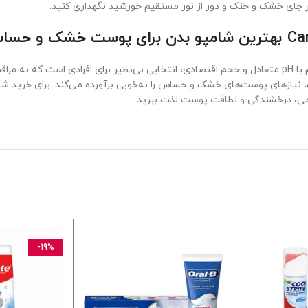
رطوبت‌رسانی عمیق، رایحه لوکس گل زنبق سفید، فرمول ملایم با pH متعادل و حجم اقتصادی، انتخابی بی‌نظ
می، درخشندگی و لطافت پوست لذت ببرید.
-19%