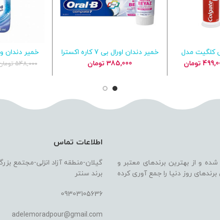
ی کلگیت مدل
خمیر دندان اورال بی 7 کاره اکسترا
بد خرید
افزودن به سبد خرید
افزودن ب
یل
وایت حجم 75 میل Oral_B
کلگیت اصل مدل ing
مت
قیمت
499,0
تومان
385,000
تومان
548,000
تومان
Complete 7 Plus Extra White
لی
فعلی
580,000 تومان
499,000 تومان
.
است.
اطلاعات تماس
 شده و از بهترین برندهای معتبر و
گیلان-منطقه آزاد انزلی-مجتمع بزر
ندهای روز دنیا را جمع آوری کرده
برند سنتر
09303105636
adelemoradpour@gmail.com