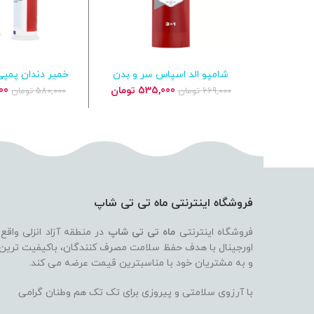
شامپو الد اسپاس سر و بدن
خمیر دندان پمپ
افزودن به سبد خرید
افزودن به س
مردانه Old Spice Captain
جرم‌ گیر پمپی 100 م
قیمت
قیمت
قی
535,000
تومان
00
669,000
تومان
580,000
تومان
Original اورجینال
اصلی
فعلی
اص
669,000 تومان
535,000 تومان
بود.
است.
بود
فروشگاه اینترنتی ماه تی تی شاپ
فروشگاه اینترنتی
ماه تی تی شاپ
در منطقه آزاد انزلی واقع
اورجینال با هدف حفظ سلامت مصرف کنندگان، باکیفیت ترین بر
و به مشتریان خود با مناسبترین قیمت عرضه می کند.
با آرزوی سلامتی و پیروزی برای تک تک هم وطنان گرامی