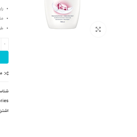
را
من
طر
بزرگنمایی تصویر
م
شناس
ries:
اشترا