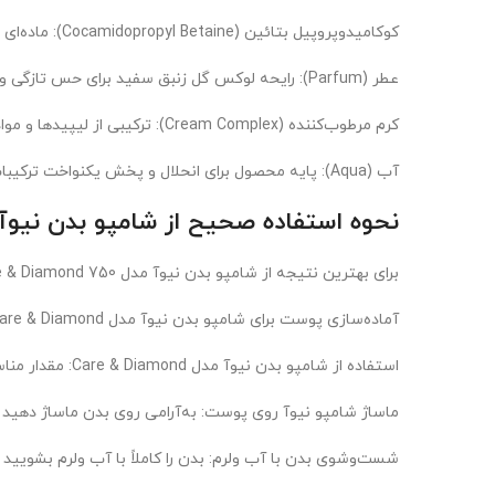
کوکامیدوپروپیل بتائین (Cocamidopropyl Betaine): ماده‌ای نرم‌کننده که پوست را لطیف می‌کند.
عطر (Parfum): رایحه لوکس گل زنبق سفید برای حس تازگی و جذابیت.
کرم مرطوب‌کننده (Cream Complex): ترکیبی از لیپیدها و مواد مغذی برای تغذیه پوست.
آب (Aqua): پایه محصول برای انحلال و پخش یکنواخت ترکیبات.
نحوه استفاده صحیح از شامپو بدن نیوآ ب
برای بهترین نتیجه از شامپو بدن نیوآ مدل Care & Diamond 750 میل، مراحل زیر را دنبال کنید:
آماده‌سازی پوست برای شامپو بدن نیوآ مدل Care & Diamond: پوست را با آب ولرم خیس کنید.
استفاده از شامپو بدن نیوآ مدل Care & Diamond: مقدار مناسبی (5-10 میل) از شامپو را روی لیف یا دست ریخته و کف ایجاد کنید.
ماساژ شامپو نیوآ روی پوست: به‌آرامی روی بدن ماساژ دهید ت
شست‌وشوی بدن با آب ولرم: بدن را کاملاً با آب ولرم بشویید 