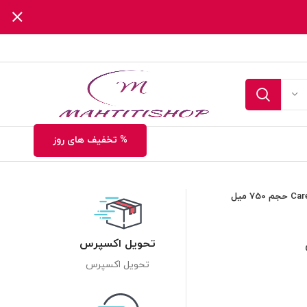
% تخفیف های روز
تحویل اکسپرس
تحویل اکسپرس