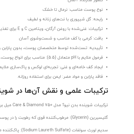
کشور سازنده: آلمان
نوع پوست مناسب: نرمال تا خشک
رایحه: گل شیپوری با نت‌های زنانه و لطیف
ترکیبات: غنی‌شده با روغن آرگان، ویتامین C و E برای تغذیه و نرمی پوست
بافت: کرمی با کف مناسب و شست‌وشوی آسان
تأییدیه: تست‌شده توسط متخصصان پوست، بدون پارابن و
فرمول ملایم با pH متعادل (5.5): مناسب برای انواع پوست، به‌ویژه پوست‌های حساس.
ایجاد کف خامه‌ای و غنی: تجربه‌ای لوکس و پاک‌سازی ملایم.
فاقد پارابن و مواد مضر: ایمن برای استفاده روزانه.
ترکیبات علمی و نقش آن‌ها در شوینده بدن نیوآ Care & Diamond با
ترکیبات شوینده بدن نیوآ مدل Care & Diamond 750 میل برای پاک‌سازی ملایم و رطوبت‌رسانی طراحی شده‌اند. برخی از ترکیبات کلیدی و فواید علمی آن‌ها عبارتند از:
گلیسیرین (Glycerin): مرطوب‌کننده قوی که رطوبت را در پوست حفظ کرده و نرمی را تقویت می‌کند.
سدیم لورث سولفات (Sodium Laureth Sulfate): پاک‌کننده ملایم که کف خامه‌ای ایجاد می‌کند.