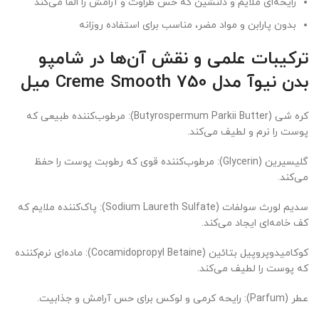
رایحه‌ای ملایم و دلنشین که حس طراوت و آرامش را القا می‌کند
بدون پارابن و مواد مضر، مناسب برای استفاده روزانه
ترکیبات علمی و نقش آن‌ها در شامپو
بدن نیوآ مدل Creme Smooth 750 میل
کره شی (Butyrospermum Parkii Butter): مرطوب‌کننده طبیعی که
پوست را نرم و لطیف می‌کند.
گلیسیرین (Glycerin): مرطوب‌کننده قوی که رطوبت پوست را حفظ
می‌کند.
سدیم لورث سولفات (Sodium Laureth Sulfate): پاک‌کننده ملایم که
کف خامه‌ای ایجاد می‌کند.
کوکامیدوپروپیل بتائین (Cocamidopropyl Betaine): ماده‌ای نرم‌کننده
که پوست را لطیف می‌کند.
عطر (Parfum): رایحه کرمی و لوکس برای حس آرامش و جذابیت.