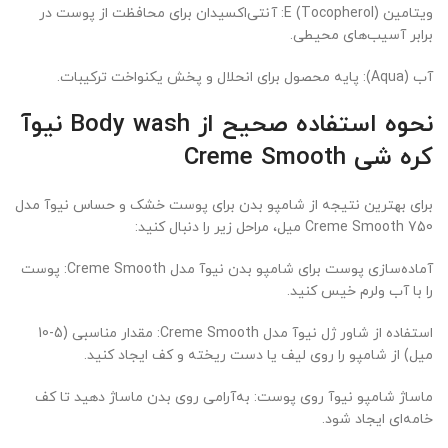
ویتامین E (Tocopherol): آنتی‌اکسیدان برای محافظت از پوست در
برابر آسیب‌های محیطی.
آب (Aqua): پایه محصول برای انحلال و پخش یکنواخت ترکیبات.
نحوه استفاده صحیح از Body wash نیوآ
کره شی Creme Smooth
برای بهترین نتیجه از شامپو بدن برای پوست خشک و حساس نیوآ مدل
Creme Smooth 750 میل، مراحل زیر را دنبال کنید:
آماده‌سازی پوست برای شامپو بدن نیوآ مدل Creme Smooth: پوست
را با آب ولرم خیس کنید.
استفاده از شاور ژل نیوآ مدل Creme Smooth: مقدار مناسبی (5-10
میل) از شامپو را روی لیف یا دست ریخته و کف ایجاد کنید.
ماساژ شامپو نیوآ روی پوست: به‌آرامی روی بدن ماساژ دهید تا کف
خامه‌ای ایجاد شود.