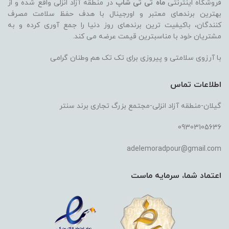
فروشگاه اینترنتی
ماه تی تی شاپ
در منطقه آزاد انزلی واقع شده و از
بهترین برندهای معتبر و اورجینال با هدف حفظ سلامت مصرف
کنندگان، باکیفیت ترین برندهای روز دنیا را جمع آوری کرده و به
مشتریان خود با مناسبترین قیمت عرضه می کند.
با آرزوی سلامتی و پیروزی برای تک تک هم وطنان گرامی
اطلاعات تماس
گیلان-منطقه آزاد انزلی-مجتمع بزرگ تجاری برند سنتر
09303105636
adelemoradpour@gmail.com
اعتماد شما، سرمایه ماست