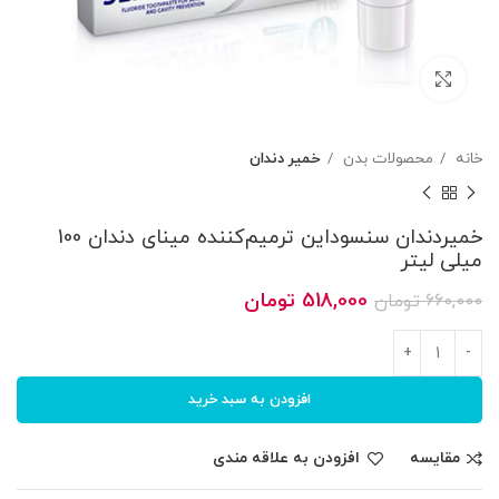
بزرگنمایی تصویر
خانه
محصولات بدن
خمیر دندان
خمیردندان سنسوداین ترمیم‌کننده مینای دندان 100
میلی لیتر
قیمت
قیمت
518,000
تومان
660,000
تومان
اصلی
فعلی
660,000 تومان
518,000 تومان
بود.
است.
افزودن به سبد خرید
مقایسه
افزودن به علاقه مندی