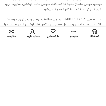
موهای خیس ماساژ دهید تا کف کند، سپس کاملاً آبکشی نمایید. برای
نتیجه بهتر، استفاده منظم توصیه می‌شود.
✨ با شامپو Kukui Oil OGX، موهایی سالم‌تر، نرم‌تر و بدون وز خواهید
شامپو
داشت. رایحه دلپذیر و فرمول مغذی آن، تجربه‌ای لوکس از مراقبت مو را
او جی
885,000
تومان
ایکس
برایتان رقم می‌زند.
افزودن به
قیمت
مشکی
732,000
تومان
فروشگاه
سایدبار
علاقه مندی
حساب کاربری من
مقایسه
کوکویی
اصلی
قیمت
اویل
فعلی
885,000 تومان
نظرات (0)
بود.
732,000 تومان
است.
محصولات مرتبط