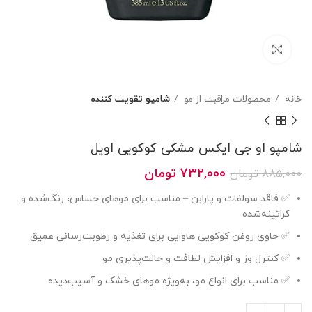
بزرگنمایی تصویر
خانه
محصولات مراقبت از مو
شامپو تقویت کننده
شامپو او جی ایکس مشکی کوکویی اویل
قیمت
قیمت
732,000
تومان
885,000
تومان
اصلی
فعلی
✅ فاقد سولفات و پارابن – مناسب برای موهای حساس، رنگ‌شده و
885,000 تومان
732,000 تومان
کراتینه‌شده
بود.
است.
✅ حاوی روغن کوکویی هاوایی برای تغذیه و رطوبت‌رسانی عمیق
✅ کنترل وز و افزایش لطافت و حالت‌پذیری مو
✅ مناسب برای انواع مو، به‌ویژه موهای خشک و آسیب‌دیده