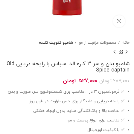
بزرگنمایی تصویر
خانه
محصولات مراقبت از مو
شامپو تقویت کننده
شامپو بدن و سر 3 کاره الد اسپاس با رایحه دریایی Old
Spice captain
قیمت
قیمت
527,000
تومان
687,000
تومان
اصلی
فعلی
✅ فرمولاسیون ۳ در ۱: مناسب برای شست‌وشوی سر، صورت و بدن
687,000 تومان
527,000 تومان
بود.
است.
✅ رایحه دریایی و ماندگار برای حس طراوت در طول روز
✅ لطافت بالا و پاک‌کنندگی ملایم بدون ایجاد خشکی
✅ مناسب برای انواع پوست و مو
✅ با کیفیت اورجینال