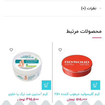
نظرات (0)
محصولات مرتبط
کرم گلیسولید مرطوب کننده 250
کرم آستین ضد ترک پا حاوی
ک
میلی لیتر
عصاره آلوورا Cire Septine حجم
515,000
تومان
495,500
تومان
150 میل