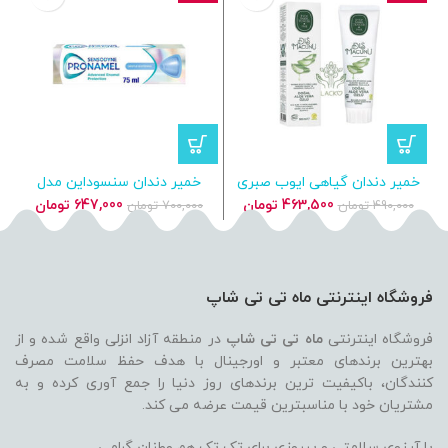
خمیر دندان گیاهی ایوب صبری
خمیر دندان سنسوداین مدل
خ
تونجر عصاره آلوئه‌ورا
Pronamel Gentle Whitening
قیمت
قیمت
قیمت
قیمت
463,500
تومان
647,000
تومان
490,000
تومان
700,000
تومان
اصلی
فعلی
اصلی
فعلی
490,000 تومان
463,500 تومان
700,000 تومان
بود.
است.
بود.
است.
فروشگاه اینترنتی ماه تی تی شاپ
فروشگاه اینترنتی
ماه تی تی شاپ
در منطقه آزاد انزلی واقع شده و از
بهترین برندهای معتبر و اورجینال با هدف حفظ سلامت مصرف
کنندگان، باکیفیت ترین برندهای روز دنیا را جمع آوری کرده و به
مشتریان خود با مناسبترین قیمت عرضه می کند.
با آرزوی سلامتی و پیروزی برای تک تک هم وطنان گرامی