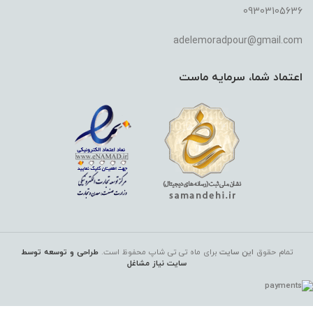
09303105636
adelemoradpour@gmail.com
اعتماد شما، سرمایه ماست
تمام حقوق
این سایت
برای ماه تی تی شاپ
محفوظ است.
طراحی و توسعه توسط
سایت نیاز مشاغل