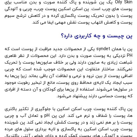
Oily Skin یک پن شوینده و پاک کننده صورت و بدن مناسب برای
پوست های چرب است. پن اسکن اسکین پوست چرب، چربی و آلودگی
پوست را بدون تحریک پوست پاکسازی کرده و در کاهش ترشح سبوم
پوست و کاهش التهاب پوست نقش مهمی ایفا می کند.
پن چیست و چه کاربردی دارد؟
پن یا همان syndet یکی از محصولات جدید مراقبت از پوست است که
PH نزدیکی به پوست صورت و بدن دارد. این محصولات از نظر ظاهری
شباهت زیادی به صابون دارند ولی بر خلاف صابون‌ها پوست را تحریک
نمی‌کنند. ساختار متفاوت این محصولات موجب شده است که چربی
اضافی پوست از بین نرود و نرمی و لطافت آن باقی بماند. زیرا پن‌ها به
سبب ایجاد یک لایه‌ی محافظ روی پوست، مانع از تبخیر رطوبت موجود
در سلول‌ها می‌شوند. استفاده از پن‌ها برای کودکان و آن دسته از افرادی
که پوست حساسی دارند پیشنهاد می‌شود.
پن پاک کننده پوست چرب اسکن اسکین با جلوگیری از تکثیر باکتری
ها، پوست را شفاف و نرم می کند. این پن pH و تعادل آب و چربی
پوست را بر هم نمی زند و در پوست کشش ایجاد نمی کند. پن شوینده
پوست چرب اسکن اسکین به پاکسازی و لایه برداری سلول های مرده
پوست و آلودگی های پوست کمک کرده و دارای خواص آنتی باکتریال