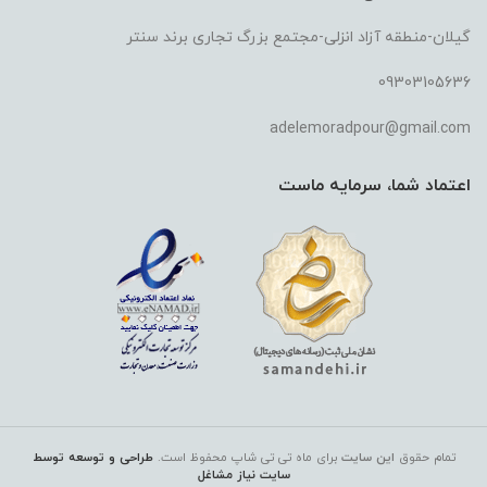
گیلان-منطقه آزاد انزلی-مجتمع بزرگ تجاری برند سنتر
09303105636
adelemoradpour@gmail.com
اعتماد شما، سرمایه ماست
تمام حقوق
این سایت
برای ماه تی تی شاپ
محفوظ است.
طراحی و توسعه توسط
سایت نیاز مشاغل