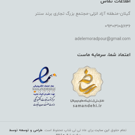
اطلاعات تماس
گیلان-منطقه آزاد انزلی-مجتمع بزرگ تجاری برند سنتر
09303105636
adelemoradpour@gmail.com
اعتماد شما، سرمایه ماست
تمام حقوق
این سایت
برای ماه تی تی شاپ
محفوظ است.
طراحی و توسعه توسط