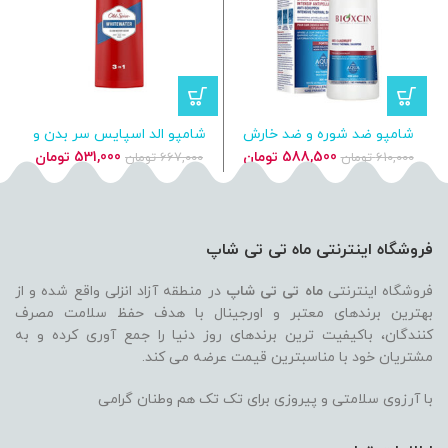
شامپو ضد شوره و ضد خارش
شامپو الد اسپایس سر بدن و
بیوکسین مدل Aqua Thermal
صورت مدل WhiteWater
قیمت
قیمت
قیمت
قیمت
588,500
تومان
531,000
تومان
610,000
تومان
667,000
تومان
اصلی
فعلی
اصلی
فعلی
610,000 تومان
588,500 تومان
667,000 تومان
بود.
است.
بود.
است.
فروشگاه اینترنتی ماه تی تی شاپ
فروشگاه اینترنتی
ماه تی تی شاپ
در منطقه آزاد انزلی واقع شده و از
بهترین برندهای معتبر و اورجینال با هدف حفظ سلامت مصرف
کنندگان، باکیفیت ترین برندهای روز دنیا را جمع آوری کرده و به
مشتریان خود با مناسبترین قیمت عرضه می کند.
با آرزوی سلامتی و پیروزی برای تک تک هم وطنان گرامی