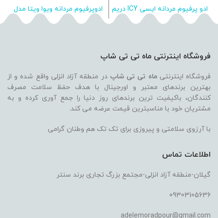
ادو پرفیوم مردانه ایسی ICY دریم
ادوپرفیوم مردانه ویوا ویتا مدل
سنت 35 میلی لیتر
power 100ML
فروشگاه اینترنتی ماه تی تی شاپ
فروشگاه اینترنتی
ماه تی تی شاپ
در منطقه آزاد انزلی واقع شده و از
بهترین برندهای معتبر و اورجینال با هدف حفظ سلامت مصرف
کنندگان، باکیفیت ترین برندهای روز دنیا را جمع آوری کرده و به
مشتریان خود با مناسبترین قیمت عرضه می کند.
با آرزوی سلامتی و پیروزی برای تک تک هم وطنان گرامی
اطلاعات تماس
گیلان-منطقه آزاد انزلی-مجتمع بزرگ تجاری برند سنتر
09303105636
adelemoradpour@gmail.com