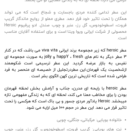
گرامی می دارد، لحظه ای که به زندگی معنایی نو می بخشد.
این عطر تداعی کننده مردی باجسارت و شجاع است که می تواند
همگان را تحت تاثیر خود قرار دهد. عطری مملو از روایح ماندگار گریپ
فروت، اسطوخودوس، گل رز، عنبر و چوب صندل. ادو پرفیوم Heroic
محصولی از شرکت ایرانی ویوا ویتا است و برای استفاده آقایان مناسب
است.
عطر heroic که زیر مجموعه برند ایرانی viva vita می باشد، که در کنار
3 عطر دیگر به نام های happY ، fresh و jolly به صورت مجموعه ای
نفیس به بازار عرضه گردید. این عطر ترسیمی است شکوهمند
ازشخصیت یک قهرمان.این عطردرتجلیل از خصیصه ای منحصر به فرد
طراحی شده است که تاریخی ترین کهن الگوی بشر است .
عطر heroic با رایحه ای مدرن، جذاب و آرامش بخش لحظه قهرمان
بودن را برای مخاطب معنا می کند، لحظه ای که به زندگی مفهومی تازه
میبخشد. Heroic یادآور مردی جسور و بی باک است که هرکسی را تحت
تاثیر قرار می دهد. این عطر در حجم 100 میل ارایه می شود.
خانواده بویایی: مرکباتی، جنگلی، چوبی
نت های بویایی: گریپ فروت، اسطوخودوس، گل رز، عنبر، چوب